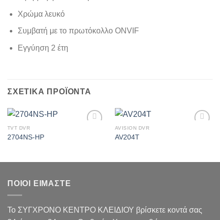
Χρώμα λευκό
Συμβατή με το πρωτόκολλο ONVIF
Εγγύηση 2 έτη
ΣΧΕΤΙΚΆ ΠΡΟΪΌΝΤΑ
TVT DVR
AVISION DVR
Πρόσθήκη
Πρόσθήκη
2704NS-HP
AV204T
στην λίστα
στην λίστα
επιθυμιών
επιθυμιών
ΠΟΙΟΙ ΕΙΜΑΣΤΕ
Το ΣΥΓΧΡΟΝΟ ΚΕΝΤΡΟ ΚΛΕΙΔΙΟΥ βρίσκετε κοντά σας