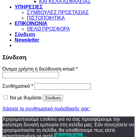
ΚΑΓΚΕΛΑ ΑΣΦΑΛΕΙΑΣ
ΥΠΗΡΕΣΙΕΣ
ΣΥΜΒΟΥΛΕΣ ΠΡΟΣΤΑΣΙΑΣ
ΠΙΣΤΟΠΟΙΗΤΙΚΑ
ΕΠΙΚΟΙΝΩΝΙΑ
ΘΕΛΩ ΠΡΟΣΦΟΡΑ
Σύνδεση
Newsletter
Σύνδεση
Απαιτείται
Όνομα χρήστη ή διεύθυνση email
*
Απαιτείται
Συνθηματικό
*
Να με θυμάσαι
Σύνδεση
Χάσατε το συνθηματικό πρόσβασής σας;
Χρησιμοποιούμε cookies για να σας προσφέρουμε την
καλύτερη δυνατή εμπειρία στη σελίδα μας. Εάν συνεχίσετε να
χρησιμοποιείτε τη σελίδα, θα υποθέσουμε πως είστε
ικανοποιημένοι με αυτό.
Εντάξει
Όχι