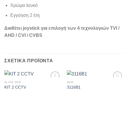
Χρώμα λευκό
Εγγύηση 2 έτη
Διαθέτει
joystick
για επιλογή των 4 τεχνολογιών
TVI /
AHD / CVI / CVBS
ΣΧΕΤΙΚΆ ΠΡΟΪΌΝΤΑ
ALIVE DVR
NVR
Πρόσθήκη
Πρόσθήκη
KIT 2 CCTV
3116B1
στην λίστα
στην λίστα
επιθυμιών
επιθυμιών