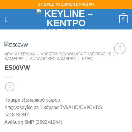
Skip
24 ΩΡΕΣ ΤΟ ΕΙΚΟΣΙΤΕΤΡΑΩΡΟ
to
content
0
ΑΡΧΙΚΉ ΣΕΛΊΔΑ
/
ΚΛΕΙΣΤΑ ΚΥΚΛΩΜΑΤΑ ΤΗΛΕΟΡΑΣΗΣ
/
ΚΑΜΕΡΕΣ
/
ΑΝΑΛΟΓΙΚΕΣ ΚΑΜΕΡΕΣ
/
KTEC
Πρόσθήκη
στην
E500VW
λίστα
επιθυμιών
Κάμερα εξωτερικού χώρου
4 τεχνολογίες σε 1 κάμερα TVI/AHD/CVI/CVBS
1/2.8 SONY
Ανάλυση 5MΡ (2592×1944)