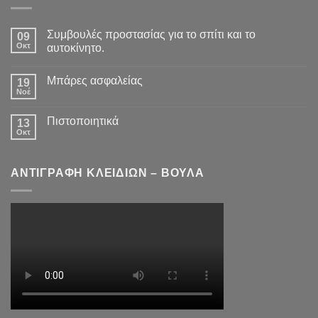
Συμβουλές προστασίας για το σπίτι και το
09
Οκτ
αυτοκίνητο.
Μπάρες ασφαλείας
19
Νοέ
Πιστοποιητικά
13
Οκτ
ΑΝΤΙΓΡΑΦΗ ΚΛΕΙΔΙΩΝ – ΒΟΥΛΑ