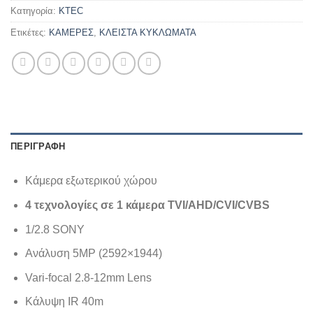
Κατηγορία:
KTEC
Ετικέτες:
ΚΑΜΕΡΕΣ
,
ΚΛΕΙΣΤΑ ΚΥΚΛΩΜΑΤΑ
ΠΕΡΙΓΡΑΦΉ
Κάμερα εξωτερικού χώρου
4 τεχνολογίες σε 1 κάμερα
TVI
/
AHD
/
CVI
/
CVBS
1/2.8 SONY
Ανάλυση 5MΡ (2592×1944)
Vari-focal 2.8-12mm Lens
Κάλυψη IR 40m