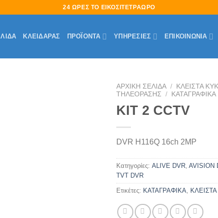
24 ΩΡΕΣ ΤΟ ΕΙΚΟΣΙΤΕΤΡΑΩΡΟ
ΕΛΊΔΑ
ΚΛΕΙΔΑΡΑΣ
ΠΡΟΪΟΝΤΑ
ΥΠΗΡΕΣΙΕΣ
ΕΠΙΚΟΙΝΩΝΙΑ
ΑΡΧΙΚΉ ΣΕΛΊΔΑ
/
ΚΛΕΙΣΤΑ ΚΥ
ΤΗΛΕΟΡΑΣΗΣ
/
ΚΑΤΑΓΡΑΦΙΚΑ
KIT 2 CCTV
Πρόσθήκη
στην
λίστα
επιθυμιών
DVR H116Q 16ch 2MP
Κατηγορίες:
ALIVE DVR
,
AVISION
TVT DVR
Ετικέτες:
ΚΑΤΑΓΡΑΦΙΚΑ
,
ΚΛΕΙΣΤ