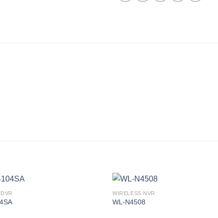
 DVR
WIRELESS NVR
Πρόσθήκη
Πρόσθ
4SA
WL-N4508
στην λίστα
στην λί
επιθυμιών
επιθυμ