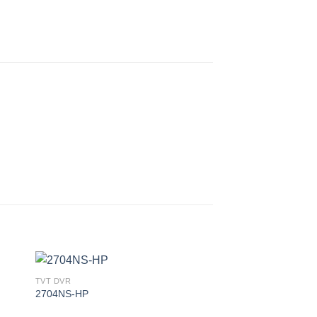
TVT DVR
ήκη
Πρόσθήκη
2704NS-HP
στα
στην λίστα
ιών
επιθυμιών