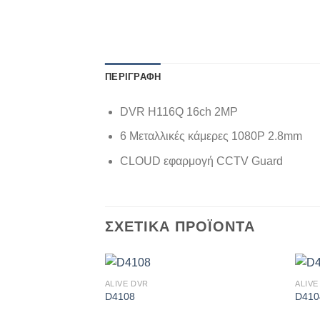
ΠΕΡΙΓΡΑΦΉ
DVR H116Q 16ch 2MP
6 Μεταλλικές κάμερες 1080P 2.8mm
CLOUD εφαρμογή CCTV Guard
ΣΧΕΤΙΚΆ ΠΡΟΪΌΝΤΑ
ALIVE DVR
ALIVE
Πρόσθήκη
D4108
D410
στην λίστα
επιθυμιών