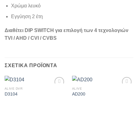
Χρώμα λευκό
Εγγύηση 2 έτη
Διαθέτει DIP SWITCH για επιλογή των 4 τεχνολογιών
TVI / AHD / CVI / CVBS
ΣΧΕΤΙΚΆ ΠΡΟΪΌΝΤΑ
ALIVE DVR
ALIVE
Πρόσθήκη
Πρόσθήκη
D3104
AD200
στην λίστα
στην λίστα
επιθυμιών
επιθυμιών