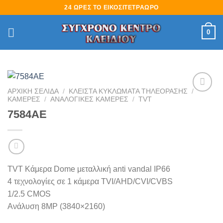
Skip
24 ΩΡΕΣ ΤΟ ΕΙΚΟΣΙΤΕΤΡΑΩΡΟ
to
content
0
ΑΡΧΙΚΉ ΣΕΛΊΔΑ
/
ΚΛΕΙΣΤΑ ΚΥΚΛΩΜΑΤΑ ΤΗΛΕΟΡΑΣΗΣ
/
ΚΑΜΕΡΕΣ
/
ΑΝΑΛΟΓΙΚΕΣ ΚΑΜΕΡΕΣ
/
TVT
Πρόσθήκη
στην
7584AE
λίστα
επιθυμιών
TVT Κάμερα Dome μεταλλική anti vandal IP66
4 τεχνολογίες σε 1 κάμερα TVI/AHD/CVI/CVBS
1/2.5 CMOS
Ανάλυση 8MΡ (3840×2160)