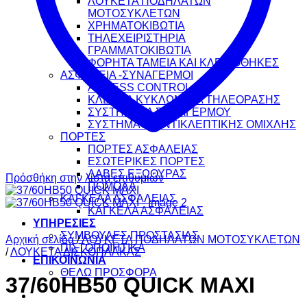
ΛΟΥΚΕΤΑ ΠΟΔΗΛΑΤΩΝ
ΜΟΤΟΣΥΚΛΕΤΩΝ
ΧΡΗΜΑΤΟΚΙΒΩΤΙΑ
ΤΗΛΕΧΕΙΡΙΣΤΗΡΙΑ
ΓΡΑΜΜΑΤΟΚΙΒΩΤΙΑ
ΦΟΡΗΤΑ ΤΑΜΕΙΑ ΚΑΙ ΚΛΕΙΔΟΘΗΚΕΣ
ΑΣΦΑΛΕΙΑ -ΣΥΝΑΓΕΡΜΟΙ
ACCESS CONTROL
ΚΛΕΙΣΤΑ ΚΥΚΛΩΜΑΤΑ ΤΗΛΕΟΡΑΣΗΣ
ΣΥΣΤΗΜΑΤΑ ΣΥΝΑΓΕΡΜΟΥ
ΣΥΣΤΗΜΑΤΑ ΑΝΤΙΚΛΕΠΤΙΚΗΣ ΟΜΙΧΛΗΣ
ΠΟΡΤΕΣ
ΠΟΡΤΕΣ ΑΣΦΑΛΕΙΑΣ
ΕΣΩΤΕΡΙΚΕΣ ΠΟΡΤΕΣ
ΛΑΒΕΣ ΕΞΩΘΥΡΑΣ
Πρόσθήκη στην λίστα επιθυμιών
ΠΟΜΟΛΑ
ΚΑΓΚΕΛΑ ΑΣΦΑΛΕΙΑΣ
ΚΑΓΚΕΛΑ ΑΣΦΑΛΕΙΑΣ
ΥΠΗΡΕΣΙΕΣ
ΣΥΜΒΟΥΛΕΣ ΠΡΟΣΤΑΣΙΑΣ
Αρχική σελίδα
/
ΛΟΥΚΕΤΑ ΠΟΔΗΛΑΤΩΝ ΜΟΤΟΣΥΚΛΕΤΩΝ
ΠΙΣΤΟΠΟΙΗΤΙΚΑ
/
ΛΟΥΚΕΤΑ ΔΙΣΚΟΠΛΑΚΑΣ
ΕΠΙΚΟΙΝΩΝΙΑ
ΘΕΛΩ ΠΡΟΣΦΟΡΑ
37/60HB50 QUICK MAXI