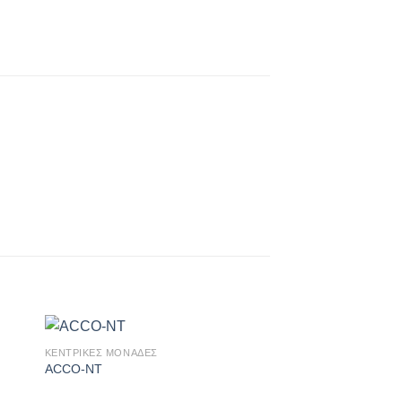
ΚΕΝΤΡΙΚΕΣ ΜΟΝΑΔΕΣ
ήκη
Πρόσθήκη
ACCO-NT
στα
στην λίστα
ιών
επιθυμιών