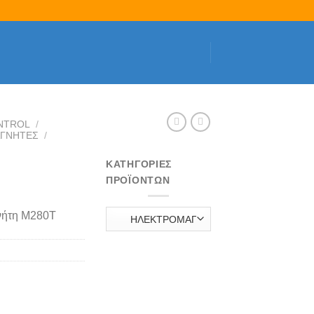
NTROL
/
ΑΓΝΗΤΕΣ
/
ΚΑΤΗΓΟΡΊΕΣ
ΠΡΟΪΌΝΤΩΝ
γνήτη M280Τ