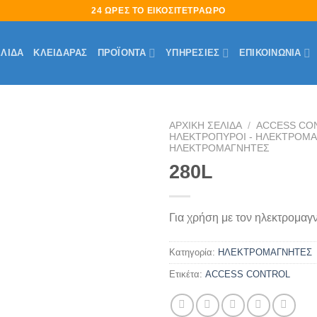
24 ΩΡΕΣ ΤΟ ΕΙΚΟΣΙΤΕΤΡΑΩΡΟ
ΕΛΊΔΑ
ΚΛΕΙΔΑΡΑΣ
ΠΡΟΪΟΝΤΑ
ΥΠΗΡΕΣΙΕΣ
ΕΠΙΚΟΙΝΩΝΙΑ
ΑΡΧΙΚΉ ΣΕΛΊΔΑ
/
ACCESS CO
ΗΛΕΚΤΡΟΠΥΡΟΙ - ΗΛΕΚΤΡΟΜ
ΗΛΕΚΤΡΟΜΑΓΝΗΤΕΣ
Πρόσθήκη
280L
στην
λίστα
επιθυμιών
Για χρήση με τον ηλεκτρομα
Κατηγορία:
ΗΛΕΚΤΡΟΜΑΓΝΗΤΕΣ
Ετικέτα:
ACCESS CONTROL