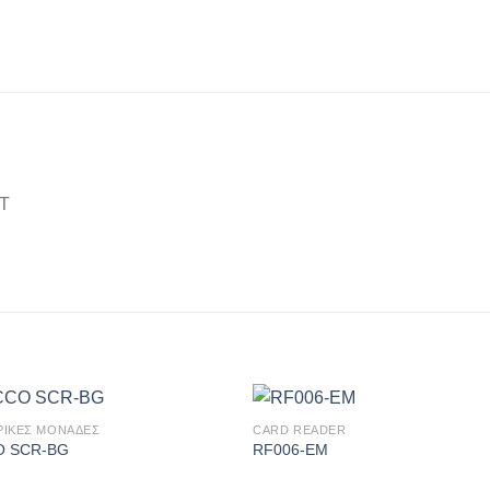
0Τ
ΡΙΚΕΣ ΜΟΝΑΔΕΣ
CARD READER
Πρόσθήκη
Πρόσθ
O SCR-BG
RF006-EM
στην λίστα
στην λί
επιθυμιών
επιθυμ