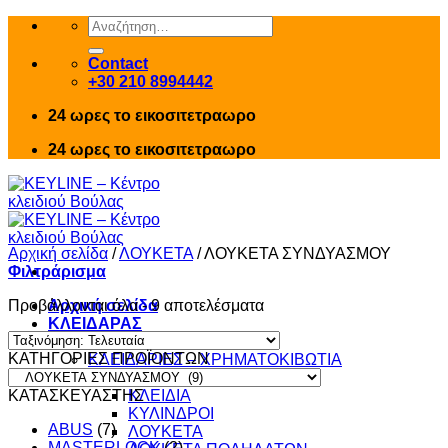
Skip
Αναζήτηση
to
για:
content
Contact
+30 210 8994442
24 ωρες το εικοσιτετραωρο
24 ωρες το εικοσιτετραωρο
Αρχική σελίδα
/
ΛΟΥΚΕΤΑ
/
ΛΟΥΚΕΤΑ ΣΥΝΔΥΑΣΜΟΥ
Φιλτράρισμα
Sorted
Προβάλλονται όλα - 9 αποτελέσματα
Αρχική σελίδα
by
ΚΛΕΙΔΑΡΑΣ
latest
ΠΡΟΪΟΝΤΑ
ΚΑΤΗΓΟΡΙΕΣ ΠΡΟΪΟΝΤΩΝ
ΚΛΕΙΔΑΡΙΕΣ – ΧΡΗΜΑΤΟΚΙΒΩΤΙΑ
ΚΛΕΙΔΑΡΙΕΣ
ΚΑΤΑΣΚΕΥΑΣΤΗΣ
ΚΛΕΙΔΙΑ
ΚΥΛΙΝΔΡΟΙ
ABUS
(7)
ΛΟΥΚΕΤΑ
MASTERLOCK
(2)