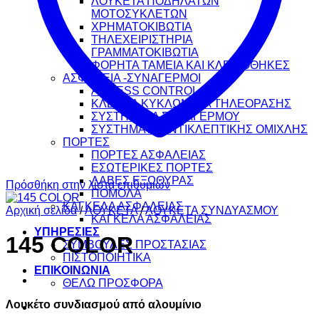
ΛΟΥΚΕΤΑ ΠΟΔΗΛΑΤΩΝ
ΜΟΤΟΣΥΚΛΕΤΩΝ
ΧΡΗΜΑΤΟΚΙΒΩΤΙΑ
ΤΗΛΕΧΕΙΡΙΣΤΗΡΙΑ
ΓΡΑΜΜΑΤΟΚΙΒΩΤΙΑ
ΦΟΡΗΤΑ ΤΑΜΕΙΑ ΚΑΙ ΚΛΕΙΔΟΘΗΚΕΣ
ΑΣΦΑΛΕΙΑ -ΣΥΝΑΓΕΡΜΟΙ
ACCESS CONTROL
ΚΛΕΙΣΤΑ ΚΥΚΛΩΜΑΤΑ ΤΗΛΕΟΡΑΣΗΣ
ΣΥΣΤΗΜΑΤΑ ΣΥΝΑΓΕΡΜΟΥ
ΣΥΣΤΗΜΑΤΑ ΑΝΤΙΚΛΕΠΤΙΚΗΣ ΟΜΙΧΛΗΣ
ΠΟΡΤΕΣ
ΠΟΡΤΕΣ ΑΣΦΑΛΕΙΑΣ
ΕΣΩΤΕΡΙΚΕΣ ΠΟΡΤΕΣ
ΛΑΒΕΣ ΕΞΩΘΥΡΑΣ
Πρόσθήκη στην λίστα επιθυμιών
ΠΟΜΟΛΑ
ΚΑΓΚΕΛΑ ΑΣΦΑΛΕΙΑΣ
Αρχική σελίδα
/
ΛΟΥΚΕΤΑ
/
ΛΟΥΚΕΤΑ ΣΥΝΔΥΑΣΜΟΥ
ΚΑΓΚΕΛΑ ΑΣΦΑΛΕΙΑΣ
ΥΠΗΡΕΣΙΕΣ
145 COLOR
ΣΥΜΒΟΥΛΕΣ ΠΡΟΣΤΑΣΙΑΣ
ΠΙΣΤΟΠΟΙΗΤΙΚΑ
ΕΠΙΚΟΙΝΩΝΙΑ
ΘΕΛΩ ΠΡΟΣΦΟΡΑ
Λουκέτο συνδιασμού από αλουμίνιο