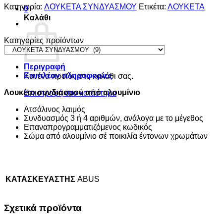
Κατηγορία:
ΛΟΥΚΕΤΑ ΣΥΝΔΥΑΣΜΟΥ
Ετικέτα:
ΛΟΥΚΕΤΑ
0
Καλάθι
Κατηγορίες προϊόντων
Περιγραφή
Επιπλέον πληροφορίες
Κανένα προϊόν στο καλάθι σας.
Λουκέτο συνδιασμού από αλουμίνιο
Επιστροφή στο κατάστημα
Ατσάλινος λαιμός
Συνδυασμός 3 ή 4 αριθμών, ανάλογα με το μέγεθος
Επαναπρογραμματιζόμενος κωδικός
Σώμα από αλουμίνιο σέ ποικιλία έντονων χρωμάτων
ΚΑΤΑΣΚΕΥΑΣΤΗΣ
ABUS
Σχετικά προϊόντα