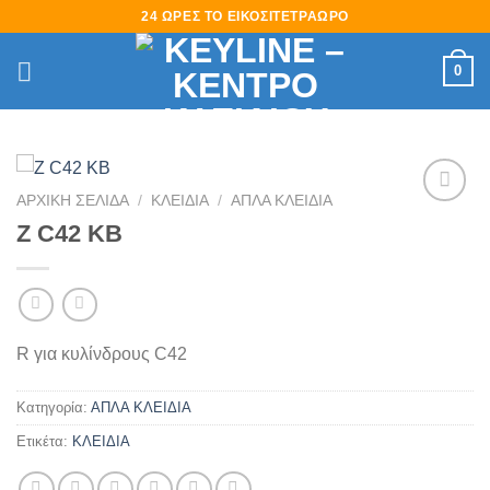
Skip
24 ΩΡΕΣ ΤΟ ΕΙΚΟΣΙΤΕΤΡΑΩΡΟ
to
content
0
ΑΡΧΙΚΉ ΣΕΛΊΔΑ
/
ΚΛΕΙΔΙΑ
/
ΑΠΛΑ ΚΛΕΙΔΙΑ
Πρόσθήκη
Z C42 KB
στην
λίστα
επιθυμιών
R για κυλίνδρους C42
Κατηγορία:
ΑΠΛΑ ΚΛΕΙΔΙΑ
Ετικέτα:
ΚΛΕΙΔΙΑ