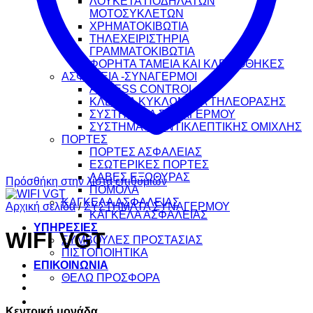
ΛΟΥΚΕΤΑ ΠΟΔΗΛΑΤΩΝ
ΜΟΤΟΣΥΚΛΕΤΩΝ
ΧΡΗΜΑΤΟΚΙΒΩΤΙΑ
ΤΗΛΕΧΕΙΡΙΣΤΗΡΙΑ
ΓΡΑΜΜΑΤΟΚΙΒΩΤΙΑ
ΦΟΡΗΤΑ ΤΑΜΕΙΑ ΚΑΙ ΚΛΕΙΔΟΘΗΚΕΣ
ΑΣΦΑΛΕΙΑ -ΣΥΝΑΓΕΡΜΟΙ
ACCESS CONTROL
ΚΛΕΙΣΤΑ ΚΥΚΛΩΜΑΤΑ ΤΗΛΕΟΡΑΣΗΣ
ΣΥΣΤΗΜΑΤΑ ΣΥΝΑΓΕΡΜΟΥ
ΣΥΣΤΗΜΑΤΑ ΑΝΤΙΚΛΕΠΤΙΚΗΣ ΟΜΙΧΛΗΣ
ΠΟΡΤΕΣ
ΠΟΡΤΕΣ ΑΣΦΑΛΕΙΑΣ
ΕΣΩΤΕΡΙΚΕΣ ΠΟΡΤΕΣ
ΛΑΒΕΣ ΕΞΩΘΥΡΑΣ
Πρόσθήκη στην λίστα επιθυμιών
ΠΟΜΟΛΑ
ΚΑΓΚΕΛΑ ΑΣΦΑΛΕΙΑΣ
Αρχική σελίδα
/
ΣΥΣΤΗΜΑΤΑ ΣΥΝΑΓΕΡΜΟΥ
ΚΑΓΚΕΛΑ ΑΣΦΑΛΕΙΑΣ
ΥΠΗΡΕΣΙΕΣ
WIFI VGT
ΣΥΜΒΟΥΛΕΣ ΠΡΟΣΤΑΣΙΑΣ
ΠΙΣΤΟΠΟΙΗΤΙΚΑ
ΕΠΙΚΟΙΝΩΝΙΑ
ΘΕΛΩ ΠΡΟΣΦΟΡΑ
Κεντρική μονάδα