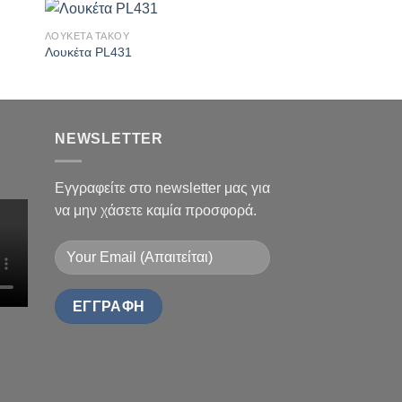
ΛΟΥΚΕΤΑ ΤΑΚΟΥ
ΛΟΥΚΕΤΑ ΒΑΡΕΩΣ ΤΥΠ
ήκη
Πρόσθήκη
Λουκέτα PL431
Λουκέτα 37RK70
στα
στην λίστα
ιών
επιθυμιών
NEWSLETTER
Εγγραφείτε στο newsletter μας για
να μην χάσετε καμία προσφορά.