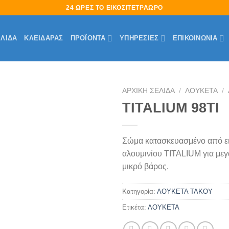
24 ΩΡΕΣ ΤΟ ΕΙΚΟΣΙΤΕΤΡΑΩΡΟ
ΕΛΊΔΑ
ΚΛΕΙΔΑΡΑΣ
ΠΡΟΪΟΝΤΑ
ΥΠΗΡΕΣΙΕΣ
ΕΠΙΚΟΙΝΩΝΙΑ
ΑΡΧΙΚΉ ΣΕΛΊΔΑ
/
ΛΟΥΚΕΤΑ
/
TITALIUM 98TI
Πρόσθήκη
στην
λίστα
Σώμα κατασκευασμένο από ει
επιθυμιών
αλουμινίου TITALIUM για μεγ
μικρό βάρος.
Κατηγορία:
ΛΟΥΚΕΤΑ ΤΑΚΟΥ
Ετικέτα:
ΛΟΥΚΕΤΑ