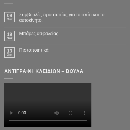
Συμβουλές προστασίας για το σπίτι και το
09
Οκτ
αυτοκίνητο.
Μπάρες ασφαλείας
19
Νοέ
Πιστοποιητικά
13
Οκτ
ΑΝΤΙΓΡΑΦΗ ΚΛΕΙΔΙΩΝ – ΒΟΥΛΑ