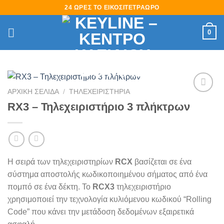
Skip
24 ΩΡΕΣ ΤΟ ΕΙΚΟΣΙΤΕΤΡΑΩΡΟ
to
content
0
ΑΡΧΙΚΉ ΣΕΛΊΔΑ
/
ΤΗΛΕΧΕΙΡΙΣΤΗΡΙΑ
Πρόσθήκη
RX3 – Τηλεχειριστήριο 3 πλήκτρων
στην
λίστα
επιθυμιών
Η σειρά των τηλεχειριστηρίων
RCX
βασίζεται σε ένα
σύστημα αποστολής κωδικοποιημένου σήματος από ένα
πομπό σε ένα δέκτη. Το
RCX3
τηλεχειριστήριο
χρησιμοποιεί την τεχνολογία κυλιόμενου κωδικού “Rolling
Code” που κάνει την μετάδοση δεδομένων εξαιρετικά