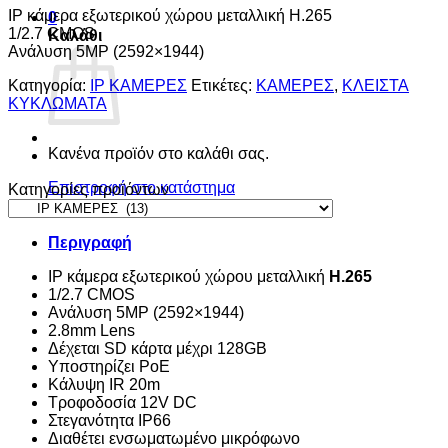
IP κάμερα εξωτερικού χώρου μεταλλική Η.265
0
1/2.7 CMOS
Καλάθι
Ανάλυση 5MΡ (2592×1944)
Κατηγορία:
ΙΡ ΚΑΜΕΡΕΣ
Ετικέτες:
ΚΑΜΕΡΕΣ
,
ΚΛΕΙΣΤΑ
ΚΥΚΛΩΜΑΤΑ
Κανένα προϊόν στο καλάθι σας.
Επιστροφή στο κατάστημα
Κατηγορίες προϊόντων
Περιγραφή
IP κάμερα εξωτερικού χώρου μεταλλική
Η.265
1/2.7 CMOS
Ανάλυση 5MΡ (2592×1944)
2.8mm Lens
Δέχεται SD κάρτα μέχρι 128GB
Υποστηρίζει PoE
Κάλυψη IR 20m
Τροφοδοσία 12V DC
Στεγανότητα IP66
Διαθέτει ενσωματωμένο μικρόφωνο