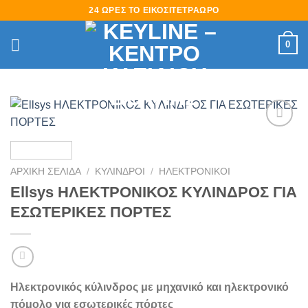
Skip
24 ΩΡΕΣ ΤΟ ΕΙΚΟΣΙΤΕΤΡΑΩΡΟ
to
content
0
Πρόσθήκη
στην
λίστα
ΑΡΧΙΚΉ ΣΕΛΊΔΑ
/
ΚΥΛΙΝΔΡΟΙ
/
ΗΛΕΚΤΡΟΝΙΚΟΙ
επιθυμιών
Ellsys ΗΛΕΚΤΡΟΝΙΚΟΣ ΚΥΛΙΝΔΡΟΣ ΓΙΑ
ΕΣΩΤΕΡΙΚΕΣ ΠΟΡΤΕΣ
Ηλεκτρονικός κύλινδρος με μηχανικό και
ηλεκτρονικό
πόμολο για εσωτερικές πόρτες