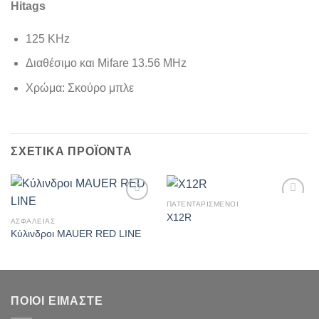
Hitags
125 ΚΗz
Διαθέσιμο και Mifare 13.56 ΜΗz
Χρώμα: Σκούρο μπλε
ΣΧΕΤΙΚΆ ΠΡΟΪΌΝΤΑ
ΠΑΤΕΝΤΑΡΙΣΜΕΝΟΙ
Πρόσθήκη
Πρόσθήκη
X12R
στην λίστα
στην λίστα
ΑΣΦΑΛΕΙΑΣ
επιθυμιών
επιθυμιών
Κύλινδροι MAUER RED LINE
ΠΟΙΟΙ ΕΙΜΑΣΤΕ