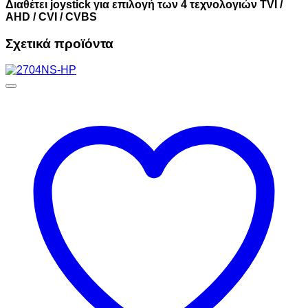
Διαθέτει
joystick
για επιλογή των 4 τεχνολογιών
TVI /
AHD / CVI / CVBS
Σχετικά προϊόντα