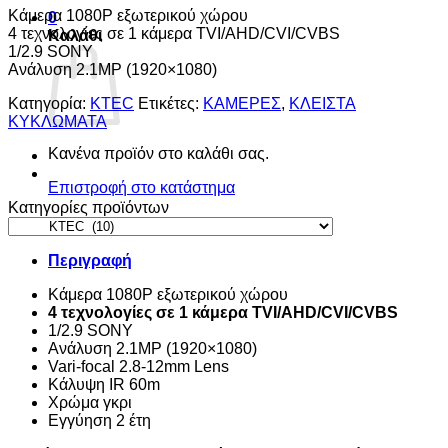
Κάμερα 1080P εξωτερικού χώρου
0
4 τεχνολογίες σε 1 κάμερα TVI/AHD/CVI/CVBS
Καλάθι
1/2.9 SONY
Ανάλυση 2.1MΡ (1920×1080)
Κατηγορία:
KTEC
Ετικέτες:
ΚΑΜΕΡΕΣ
,
ΚΛΕΙΣΤΑ
ΚΥΚΛΩΜΑΤΑ
Κανένα προϊόν στο καλάθι σας.
Επιστροφή στο κατάστημα
Κατηγορίες προϊόντων
Περιγραφή
Κάμερα 1080P εξωτερικού χώρου
4 τεχνολογίες σε 1 κάμερα
TVI
/
AHD
/
CVI
/
CVBS
1/2.9 SONY
Ανάλυση 2.1MΡ (1920×1080)
Vari-focal 2.8-12mm Lens
Κάλυψη IR 60m
Χρώμα γκρι
Εγγύηση 2 έτη