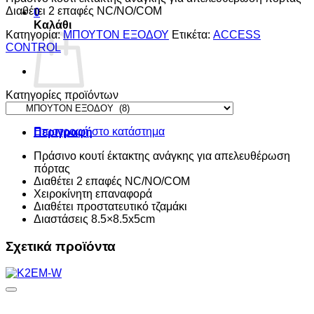
Διαθέτει 2 επαφές NC/NO/COM
0
Καλάθι
Κατηγορία:
ΜΠΟΥΤΟΝ ΕΞΟΔΟΥ
Ετικέτα:
ACCESS
CONTROL
Κατηγορίες προϊόντων
Κανένα προϊόν στο καλάθι σας.
Επιστροφή στο κατάστημα
Περιγραφή
Πράσινο κουτί έκτακτης ανάγκης για απελευθέρωση
πόρτας
Διαθέτει 2 επαφές NC/NO/COM
Χειροκίνητη επαναφορά
Διαθέτει προστατευτικό τζαμάκι
Διαστάσεις 8.5×8.5x5cm
Σχετικά προϊόντα