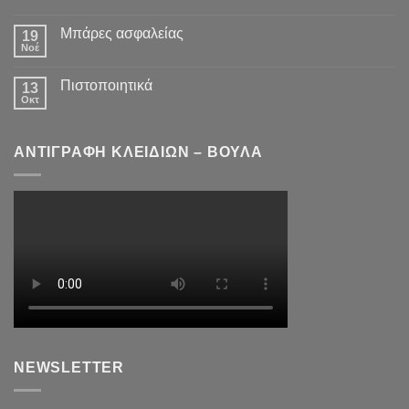
Μπάρες ασφαλείας
19
Νοέ
Πιστοποιητικά
13
Οκτ
ΑΝΤΙΓΡΑΦΗ ΚΛΕΙΔΙΩΝ – ΒΟΥΛΑ
NEWSLETTER