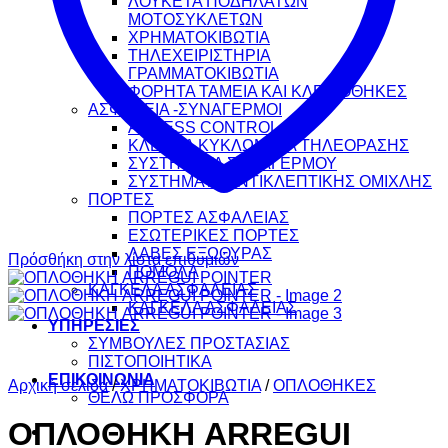
ΛΟΥΚΕΤΑ ΠΟΔΗΛΑΤΩΝ
ΜΟΤΟΣΥΚΛΕΤΩΝ
ΧΡΗΜΑΤΟΚΙΒΩΤΙΑ
ΤΗΛΕΧΕΙΡΙΣΤΗΡΙΑ
ΓΡΑΜΜΑΤΟΚΙΒΩΤΙΑ
ΦΟΡΗΤΑ ΤΑΜΕΙΑ ΚΑΙ ΚΛΕΙΔΟΘΗΚΕΣ
ΑΣΦΑΛΕΙΑ -ΣΥΝΑΓΕΡΜΟΙ
ACCESS CONTROL
ΚΛΕΙΣΤΑ ΚΥΚΛΩΜΑΤΑ ΤΗΛΕΟΡΑΣΗΣ
ΣΥΣΤΗΜΑΤΑ ΣΥΝΑΓΕΡΜΟΥ
ΣΥΣΤΗΜΑΤΑ ΑΝΤΙΚΛΕΠΤΙΚΗΣ ΟΜΙΧΛΗΣ
ΠΟΡΤΕΣ
ΠΟΡΤΕΣ ΑΣΦΑΛΕΙΑΣ
ΕΣΩΤΕΡΙΚΕΣ ΠΟΡΤΕΣ
ΛΑΒΕΣ ΕΞΩΘΥΡΑΣ
Πρόσθήκη στην λίστα επιθυμιών
ΠΟΜΟΛΑ
ΚΑΓΚΕΛΑ ΑΣΦΑΛΕΙΑΣ
ΚΑΓΚΕΛΑ ΑΣΦΑΛΕΙΑΣ
ΥΠΗΡΕΣΙΕΣ
ΣΥΜΒΟΥΛΕΣ ΠΡΟΣΤΑΣΙΑΣ
ΠΙΣΤΟΠΟΙΗΤΙΚΑ
ΕΠΙΚΟΙΝΩΝΙΑ
Αρχική σελίδα
/
ΧΡΗΜΑΤΟΚΙΒΩΤΙΑ
/
ΟΠΛΟΘΗΚΕΣ
ΘΕΛΩ ΠΡΟΣΦΟΡΑ
ΟΠΛΟΘΗΚΗ ARREGUI