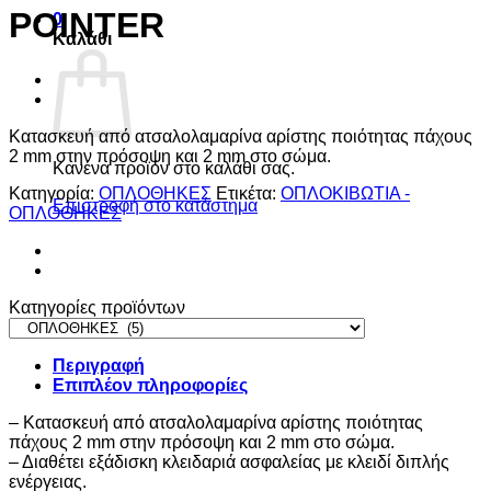
POINTER
0
Καλάθι
Κατασκευή από ατσαλολαμαρίνα αρίστης ποιότητας πάχους
2 mm στην πρόσοψη και 2 mm στο σώμα.
Κανένα προϊόν στο καλάθι σας.
Κατηγορία:
ΟΠΛΟΘΗΚΕΣ
Ετικέτα:
ΟΠΛΟΚΙΒΩΤΙΑ -
Επιστροφή στο κατάστημα
ΟΠΛΟΘΗΚΕΣ
Κατηγορίες προϊόντων
Περιγραφή
Επιπλέον πληροφορίες
– Κατασκευή από ατσαλολαμαρίνα αρίστης ποιότητας
πάχους 2 mm στην πρόσοψη και 2 mm στο σώμα.
– Διαθέτει εξάδισκη κλειδαριά ασφαλείας με κλειδί διπλής
ενέργειας.