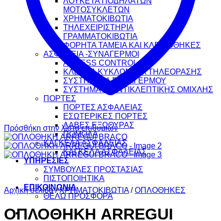
ΛΟΥΚΕΤΑ ΠΟΔΗΛΑΤΩΝ
ΜΟΤΟΣΥΚΛΕΤΩΝ
ΧΡΗΜΑΤΟΚΙΒΩΤΙΑ
ΤΗΛΕΧΕΙΡΙΣΤΗΡΙΑ
ΓΡΑΜΜΑΤΟΚΙΒΩΤΙΑ
ΦΟΡΗΤΑ ΤΑΜΕΙΑ ΚΑΙ ΚΛΕΙΔΟΘΗΚΕΣ
ΑΣΦΑΛΕΙΑ -ΣΥΝΑΓΕΡΜΟΙ
ACCESS CONTROL
ΚΛΕΙΣΤΑ ΚΥΚΛΩΜΑΤΑ ΤΗΛΕΟΡΑΣΗΣ
ΣΥΣΤΗΜΑΤΑ ΣΥΝΑΓΕΡΜΟΥ
ΣΥΣΤΗΜΑΤΑ ΑΝΤΙΚΛΕΠΤΙΚΗΣ ΟΜΙΧΛΗΣ
ΠΟΡΤΕΣ
ΠΟΡΤΕΣ ΑΣΦΑΛΕΙΑΣ
ΕΣΩΤΕΡΙΚΕΣ ΠΟΡΤΕΣ
ΛΑΒΕΣ ΕΞΩΘΥΡΑΣ
Πρόσθήκη στην λίστα επιθυμιών
ΠΟΜΟΛΑ
ΚΑΓΚΕΛΑ ΑΣΦΑΛΕΙΑΣ
ΚΑΓΚΕΛΑ ΑΣΦΑΛΕΙΑΣ
ΥΠΗΡΕΣΙΕΣ
ΣΥΜΒΟΥΛΕΣ ΠΡΟΣΤΑΣΙΑΣ
ΠΙΣΤΟΠΟΙΗΤΙΚΑ
ΕΠΙΚΟΙΝΩΝΙΑ
Αρχική σελίδα
/
ΧΡΗΜΑΤΟΚΙΒΩΤΙΑ
/
ΟΠΛΟΘΗΚΕΣ
ΘΕΛΩ ΠΡΟΣΦΟΡΑ
ΟΠΛΟΘΗΚΗ ARREGUI