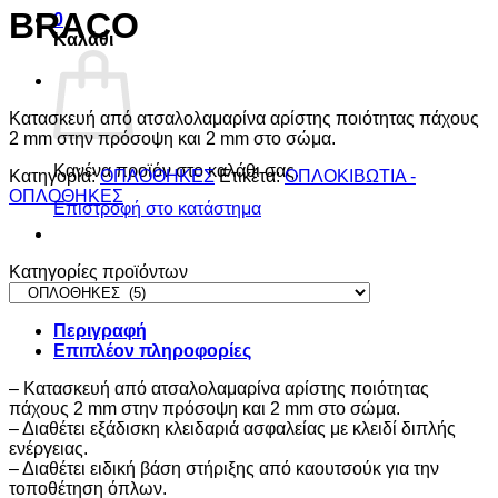
BRACO
0
Καλάθι
Κατασκευή από ατσαλολαμαρίνα αρίστης ποιότητας πάχους
2 mm στην πρόσοψη και 2 mm στο σώμα.
Κανένα προϊόν στο καλάθι σας.
Κατηγορία:
ΟΠΛΟΘΗΚΕΣ
Ετικέτα:
ΟΠΛΟΚΙΒΩΤΙΑ -
ΟΠΛΟΘΗΚΕΣ
Επιστροφή στο κατάστημα
Κατηγορίες προϊόντων
Περιγραφή
Επιπλέον πληροφορίες
– Κατασκευή από ατσαλολαμαρίνα αρίστης ποιότητας
πάχους 2 mm στην πρόσοψη και 2 mm στο σώμα.
– Διαθέτει εξάδισκη κλειδαριά ασφαλείας με κλειδί διπλής
ενέργειας.
– Διαθέτει ειδική βάση στήριξης από καουτσούκ για την
τοποθέτηση όπλων.