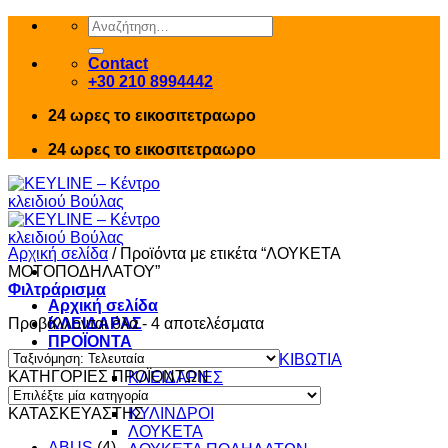
Skip
Αναζήτηση
to
για:
content
Contact
+30 210 8994442
24 ωρες το εικοσιτετραωρο
24 ωρες το εικοσιτετραωρο
Αρχική σελίδα
/
Προϊόντα με ετικέτα “ΛΟΥΚΕΤΑ
ΜΟΤΟΠΟΔΗΛΑΤΟΥ”
Φιλτράρισμα
Αρχική σελίδα
Sorted
Προβάλλονται όλα - 4 αποτελέσματα
ΚΛΕΙΔΑΡΑΣ
by
ΠΡΟΪΟΝΤΑ
latest
ΚΛΕΙΔΑΡΙΕΣ – ΧΡΗΜΑΤΟΚΙΒΩΤΙΑ
ΚΑΤΗΓΟΡΙΕΣ ΠΡΟΪΟΝΤΩΝ
ΚΛΕΙΔΑΡΙΕΣ
ΚΛΕΙΔΙΑ
ΚΑΤΑΣΚΕΥΑΣΤΗΣ
ΚΥΛΙΝΔΡΟΙ
ΛΟΥΚΕΤΑ
ABUS
(4)