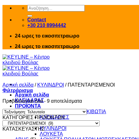
Skip
Αναζήτηση
to
για:
content
Contact
+30 210 8994442
24 ωρες το εικοσιτετραωρο
24 ωρες το εικοσιτετραωρο
Αρχική σελίδα
/
ΚΥΛΙΝΔΡΟΙ
/
ΠΑΤΕΝΤΑΡΙΣΜΕΝΟΙ
Φιλτράρισμα
Αρχική σελίδα
ΚΛΕΙΔΑΡΑΣ
Sorted
Προβάλλονται όλα - 9 αποτελέσματα
ΠΡΟΪΟΝΤΑ
by
ΚΛΕΙΔΑΡΙΕΣ – ΧΡΗΜΑΤΟΚΙΒΩΤΙΑ
latest
ΚΛΕΙΔΑΡΙΕΣ
ΚΑΤΗΓΟΡΙΕΣ ΠΡΟΪΟΝΤΩΝ
ΚΛΕΙΔΙΑ
ΚΥΛΙΝΔΡΟΙ
ΚΑΤΑΣΚΕΥΑΣΤΗΣ
ΛΟΥΚΕΤΑ