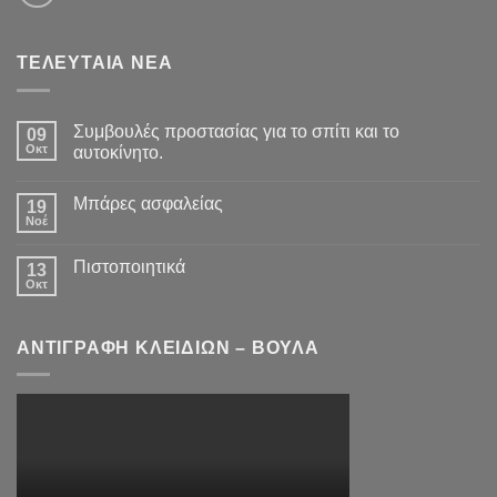
ΤΕΛΕΥΤΑΙΑ ΝΕΑ
Συμβουλές προστασίας για το σπίτι και το
09
Οκτ
αυτοκίνητο.
Μπάρες ασφαλείας
19
Νοέ
Πιστοποιητικά
13
Οκτ
ΑΝΤΙΓΡΑΦΗ ΚΛΕΙΔΙΩΝ – ΒΟΥΛΑ