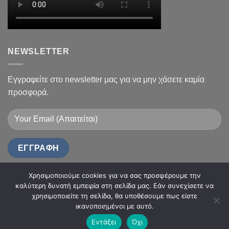
NEWSLETTER
Εγγραφείτε στο newsletter μας για να μην χάσετε καμία
προσφορά.
Χρησιμοποιούμε cookies για να σας προσφέρουμε την
καλύτερη δυνατή εμπειρία στη σελίδα μας. Εάν συνεχίσετε να
χρησιμοποιείτε τη σελίδα, θα υποθέσουμε πως είστε
ικανοποιημένοι με αυτό.
Εντάξει
Όχι
Copyright 2026 ©
Flatsome Theme