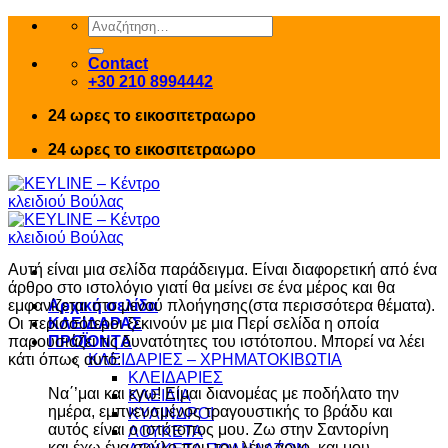
Skip
Αναζήτηση
to
για:
content
Contact
+30 210 8994442
24 ωρες το εικοσιτετραωρο
24 ωρες το εικοσιτετραωρο
Αυτή είναι μια σελίδα παράδειγμα. Είναι διαφορετική από ένα
άρθρο στο ιστολόγιο γιατί θα μείνει σε ένα μέρος και θα
εμφανίζεται στο μενού πλοήγησης(στα περισσότερα θέματα).
Αρχική σελίδα
Οι περισσότεροι ξεκινούν με μια Περί σελίδα η οποία
ΚΛΕΙΔΑΡΑΣ
παρουσιάζει τις δυνατότητες του ιστότοπου. Μπορεί να λέει
ΠΡΟΪΟΝΤΑ
κάτι όπως αυτό:
ΚΛΕΙΔΑΡΙΕΣ – ΧΡΗΜΑΤΟΚΙΒΩΤΙΑ
ΚΛΕΙΔΑΡΙΕΣ
Να΄’μαι και εγω! Είμαι διανομέας με ποδήλατο την
ΚΛΕΙΔΙΑ
ημέρα, εμπνευσμένος τραγουστικής το βράδυ και
ΚΥΛΙΝΔΡΟΙ
αυτός είναι ο ιστότοπος μου. Ζω στην Σαντορίνη
ΛΟΥΚΕΤΑ
και έχω ένα σκύλο που τον λένε άργο, και μου