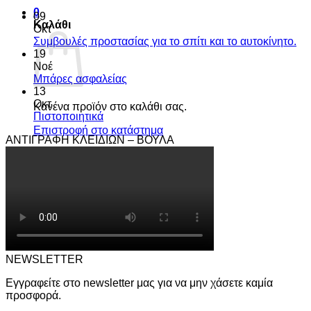
0
09
Καλάθι
Οκτ
Συμβουλές προστασίας για το σπίτι και το αυτοκίνητο.
19
Νοέ
Μπάρες ασφαλείας
13
Οκτ
Κανένα προϊόν στο καλάθι σας.
Πιστοποιητικά
Επιστροφή στο κατάστημα
ΑΝΤΙΓΡΑΦΗ ΚΛΕΙΔΙΩΝ – ΒΟΥΛΑ
NEWSLETTER
Εγγραφείτε στο newsletter μας για να μην χάσετε καμία
προσφορά.