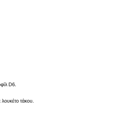
φίλ D6.
 λουκέτο τάκου.