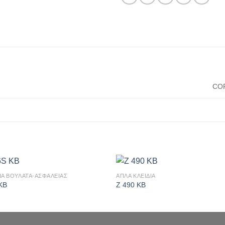
CO
ΙΑ ΒΟΥΛΑΤΑ-ΑΣΦΑΛΕΙΑΣ
ΑΠΛΑ ΚΛΕΙΔΙΑ
Πρόσθήκη
Πρόσθ
KB
Z 490 KB
στην λίστα
στην λί
επιθυμιών
επιθυμ