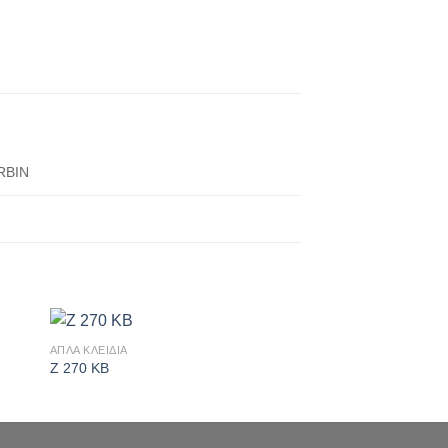
RBIN
ΑΠΛΑ ΚΛΕΙΔΙΑ
ΑΠΛΑ ΚΛΕΙΔΙΑ
ήκη
Πρόσθήκη
Z 270 KB
Z 6530 KB
στα
στην λίστα
ιών
επιθυμιών