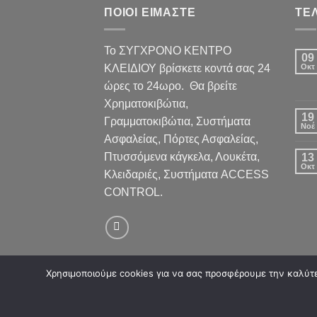
ΠΟΙΟΙ ΕΙΜΑΣΤΕ
ΤΕ
Το ΣΥΓΧΡΟΝΟ ΚΕΝΤΡΟ
09
ΚΛΕΙΔΙΟΥ βρίσκετε κοντά σας 24
Οκτ
ώρες το 24ωρο. Θα βρείτε
Χρηματοκιβώτια,
19
Γραμματοκιβώτια, Συστήματα
Νοέ
Ασφαλείας, Πόρτες Ασφαλείας,
Πτυσσόμενα κάγκελα, Λουκέτα,
13
Οκτ
Κλειδαριές, Συστήματα ACCESS
CONTROL.
Χρησιμοποιούμε cookies για να σας προσφέρουμε την καλύτερ
Copyright 2026 ©
Flatsome Theme