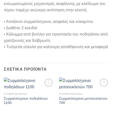
ενσωματωμένος μηχανισμός ασφάλισης με κλείδωμα του
πίρου παρέχει ανώτερη αντίσταση στην κλοπή.
• Ατσάλινο συρματόσχοινο, ασφαλές και εύκαμπτο.
• Διαθέτει 2 κλειδιά
• Κάλυμμα από βινύλιο για προστασία του ποδηλάτου από
γρατζουνιές και διάβρωση
• Τυλίγεται εύκολα για καλύτερη αποθήκευση και μεταφορά
ΣΧΕΤΙΚΆ ΠΡΟΪΌΝΤΑ
Πρόσθήκη
Πρόσθήκη
στην λίστα
στην λίστα
ΣΥΡΜΑΤΟΣΧΟΙΝΑ
ΣΥΡΜΑΤΟΣΧΟΙΝΑ
επιθυμιών
επιθυμιών
Συρματόσχοινο ποδηλάτων
Συρματόσχοινα μοτοσυκλετών
1100
700