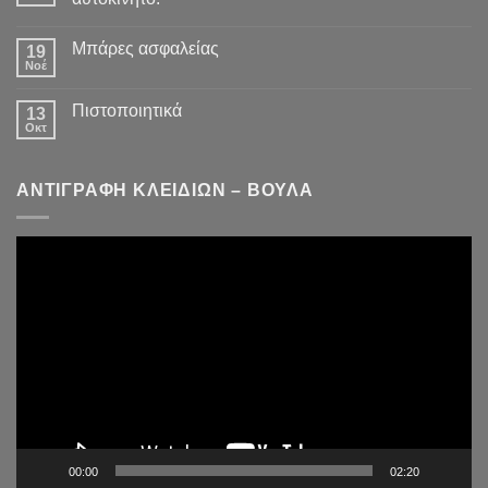
Μπάρες ασφαλείας
19
Νοέ
Πιστοποιητικά
13
Οκτ
ΑΝΤΙΓΡΑΦΗ ΚΛΕΙΔΙΩΝ – ΒΟΥΛΑ
Πρόγραμμα
Αναπαραγωγής
Βίντεο
00:00
02:20