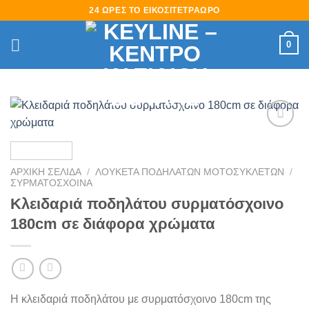
Skip
24 ΩΡΕΣ ΤΟ ΕΙΚΟΣΙΤΕΤΡΑΩΡΟ
to
content
0
Πρόσθήκη
στην
λίστα
ΑΡΧΙΚΉ ΣΕΛΊΔΑ
/
ΛΟΥΚΕΤΑ ΠΟΔΗΛΑΤΩΝ ΜΟΤΟΣΥΚΛΕΤΩΝ
/
επιθυμιών
ΣΥΡΜΑΤΟΣΧΟΙΝΑ
Κλειδαριά ποδηλάτου συρματόσχοινο
180cm σε διάφορα χρώματα
Η κλειδαριά ποδηλάτου με συρματόσχοινο 180cm της